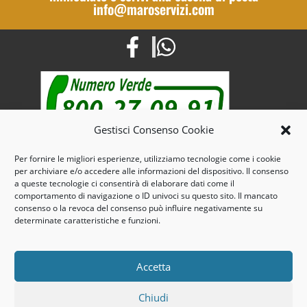
info@maroservizi.com
Gestisci Consenso Cookie
Mail: info@maroservizi.com
Per fornire le migliori esperienze, utilizziamo tecnologie come i cookie
per archiviare e/o accedere alle informazioni del dispositivo. Il consenso
Pec : marospulizie@pec.it
a queste tecnologie ci consentirà di elaborare dati come il
comportamento di navigazione o ID univoci su questo sito. Il mancato
Tel. e Fax 0141.32.11.25 – Cell. 393.51.85.644
consenso o la revoca del consenso può influire negativamente su
determinate caratteristiche e funzioni.
3, Via dello Scalo -14100 – Asti- Piemonte
© Copyright 2019 | Maro’s| P.iva: 01345140055
Accetta
Chiudi
Cookies Policy
|
Privacy Policy
| Credits &